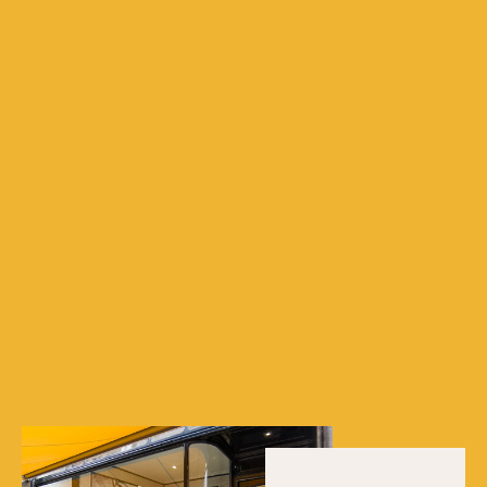
AANMELDEN
Ludovic Elens verbindt zich ertoe uw privacy te respecteren
Algemene verkoopsvoorwaarden