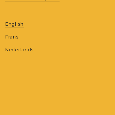
English
Frans
Nederlands
ONZE NIEUWSBRIEVEN
ONTVANGEN
Ontvang onze berichten en ontdek het 
werk van het atelier, onze creaties en 
onze collecties.