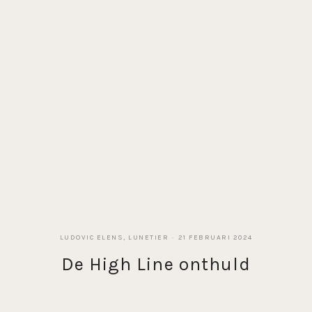
LUDOVIC ELENS, LUNETIER
21 FEBRUARI 2024
De High Line onthuld