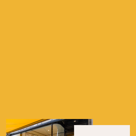
AANMELDEN
Ludovic Elens verbindt zich ertoe uw privacy te respecteren
Algemene verkoopsvoorwaarden